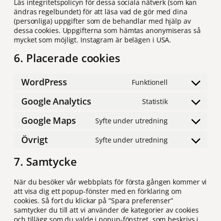
Läs integritetspolicyn för dessa sociala nätverk (som kan
ändras regelbundet) för att läsa vad de gör med dina
(personliga) uppgifter som de behandlar med hjälp av
dessa cookies. Uppgifterna som hämtas anonymiseras så
mycket som möjligt. Instagram är belägen i USA.
6. Placerade cookies
WordPress
Funktionell
Consent
to
Google Analytics
Statistik
service
Consent
wordpress
to
Google Maps
Syfte under utredning
service
Consent
google-
to
Övrigt
Syfte under utredning
analytics
service
Consent
google-
to
7. Samtycke
maps
service
Övrigt
När du besöker vår webbplats för första gången kommer vi
att visa dig ett popup-fönster med en förklaring om
cookies. Så fort du klickar på ”Spara preferenser”
samtycker du till att vi använder de kategorier av cookies
och tillägg som du valde i popup-fönstret, som beskrivs i