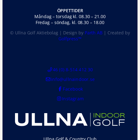
ÖPPETTIDER
Måndag – torsdag kl. 08.30 – 21.00
Fredag – söndag, kl. 08.30 – 18.00
© Ullna Golf Aktiebolag | Design by
Parth AB
| Created by
Golfpress™
46 (0) 8-514 412 30
info@ullnaindoor.se
Facebook
Instagram
Ullna Golf & Country Club