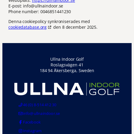
Webbplats:
https://ullnaindoor.se
E-post:
info@
ullnaindoor.se
Phone number: 0046851441230
Denna cookiepolicy synkroniserades med
cookiedatabase.org
den 8 december 2025.
Ullna Indoor Golf
Roslagsvägen 41
184 94 Åkersberga, Sweden
46 (0) 8-514 412 30
info@ullnaindoor.se
Facebook
Instagram