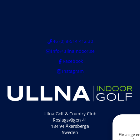
46 (0) 8-514 412 30
info@ullnaindoor.se
Facebook
Instagram
Ullna Golf & Country Club
Roslagsvägen 41
184 94 Åkersberga
Sweden
För att ge e