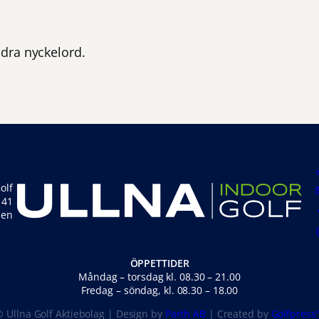
dra nyckelord.
olf
 41
den
ÖPPETTIDER
Måndag – torsdag kl. 08.30 – 21.00
Fredag – söndag, kl. 08.30 – 18.00
© Ullna Golf Aktiebolag | Design by
Parth AB
| Created by
Golfpress