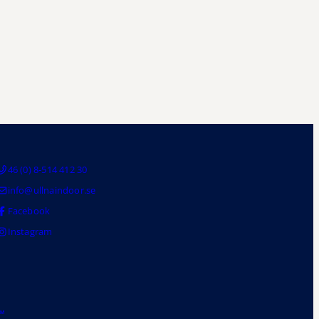
46 (0) 8-514 412 30
info@ullnaindoor.se
Facebook
Instagram
™